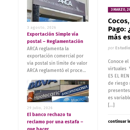
3 MARZO, 2
Cocos,
Pago: ¿
3 agosto, 2026
Exportación Simple vía
más es
postal – Reglamentación
por
Estudio
ARCA reglamenta la
exportación comercial por
Conoce el 
vía postal sin límite de valor
virtuales
ARCA reglamentó el proce...
ES EL REN
de riesgo
presentes e
es variabl
[…]
29 julio, 2026
El banco rechazo tu
reclamo por una estafa –
continuar 
que hacer