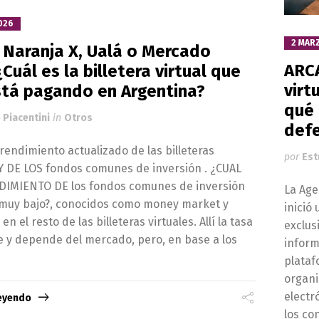
026
2 MAR
 Naranja X, Ualá o Mercado
ARCA
Cuál es la billetera virtual que
virt
tá pagando en Argentina?
qué 
 Piacentini
in
Otros
def
rendimiento actualizado de las billeteras
por
Est
 Y DE LOS fondos comunes de inversión . ¿CUAL
DIMIENTO DE los fondos comunes de inversión
La Age
 muy bajo?, conocidos como money market y
inició
n el resto de las billeteras virtuales. Allí la tasa
exclus
e y depende del mercado, pero, en base a los
inform
plataf
organi
electr
leyendo
los co