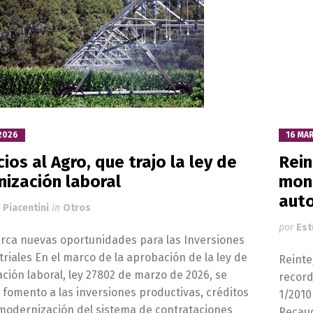
2026
16 MA
ios al Agro, que trajo la ley de
Rein
ización laboral
mono
aut
 Piacentini
in
Otros
por
Est
arca nuevas oportunidades para las Inversiones
riales En el marco de la aprobación de la ley de
Reinte
ión laboral, ley 27802 de marzo de 2026, se
record
 fomento a las inversiones productivas, créditos
1/2010
 modernización del sistema de contrataciones
Recaud