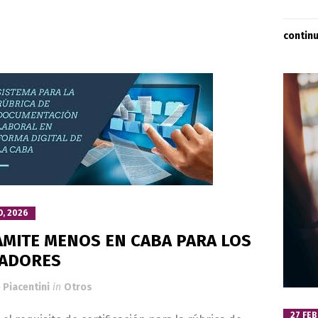
contin
O, 2026
AMITE MENOS EN CABA PARA LOS
ADORES
 Piacentini
in
Otros
27 FE