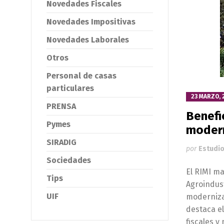
Novedades Fiscales
Novedades Impositivas
Novedades Laborales
Otros
Personal de casas
particulares
23 MARZO, 
PRENSA
Benefic
Pymes
modern
SIRADIG
por
Estudio
Sociedades
El RIMI m
Tips
Agroindust
UIF
modernizac
destaca el
fiscales y