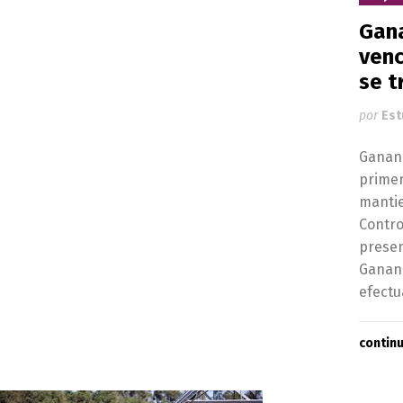
Gana
venc
se t
por
Est
Gananc
primer
mantie
Contro
presen
Gananc
efectu
contin