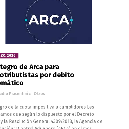
RZO, 2026
tegro de Arca para
tributistas por debito
omático
udio Piacentini
in
Otros
gro de la cuota impositiva a cumplidores Les
amos que según lo dispuesto por el Decreto
 y la Resolución General 4309/2018, la Agencia de
ación y Control Aduanero (ARCA) en el mes