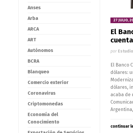
Anses
Arba
27 JULIO, 2
ARCA
El Ban
cuenta
ART
Autónomos
por
Estudio
BCRA
El Banco 
Blanqueo
dólares: u
Modernizac
Comercio exterior
dólares, i
Coronavirus
acaba de 
Comunicac
Criptomonedas
Argentina,
Economía del
Conocimiento
continuar 
Exportación de Servicios