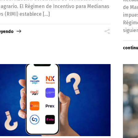
 agrario. El Régimen de Incentivo para Medianas
de Mar
s (RIMI) establece […]
impues
Régime
siguie
leyendo
contin