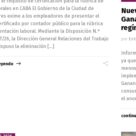
 el requisito de certificación para la rúbrica de
orales en CABA El Gobierno de la Ciudad de
Nuev
res exime a los empleadores de presentar el
Gana
rtificado por contador público para la rúbrica
regí
ntación laboral. Mediante la Disposición N.°
26, la Dirección General Relaciones del Trabajo
por
Est
spuso la eliminación […]
Infor
ya que
leyendo
menos
implem
Gananc
consum
el ano
contin
O, 2026