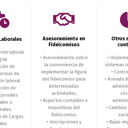
Asesoramiento en
Otros s
Laborales
Fideicomisos
cont
nto laboral
• Asesoramiento sobre
• Impleme
gral
la conveniencia de
sistemas i
ción de
implementar la figura
• Contro
formas de
del Fideicomiso para
• Armado d
ón laboral
determinadas
adminis
ación de
actividades.
cir
 jornales
• Aspectos contables e
adminis
les o
impositivos del
• Cambios
nales.
Fideicomiso.
soci
n de Cargas
• Inscripciones y
• Bajas im
ales