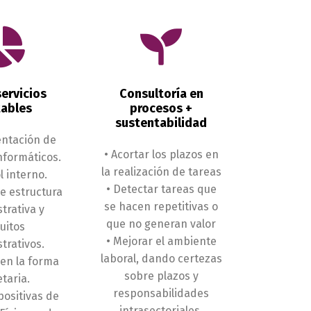
ervicios
Consultoría en
ables
procesos +
sustentabilidad
ntación de
• Acortar los plazos en
nformáticos.
la realización de tareas
l interno.
• Detectar tareas que
e estructura
se hacen repetitivas o
trativa y
que no generan valor
cuitos
• Mejorar el ambiente
trativos.
laboral, dando certezas
 en la forma
sobre plazos y
etaria.
responsabilidades
positivas de
intrasectoriales.