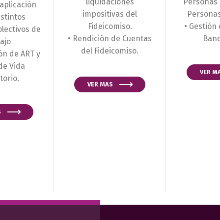
liquidaciones
Personas 
 aplicación
impositivas del
Personas
istintos
Fideicomiso.
• Gestión
lectivos de
• Rendición de Cuentas
Banc
ajo
del Fideicomiso.
ón de ART y
de Vida
VER M
torio.
VER MAS
S