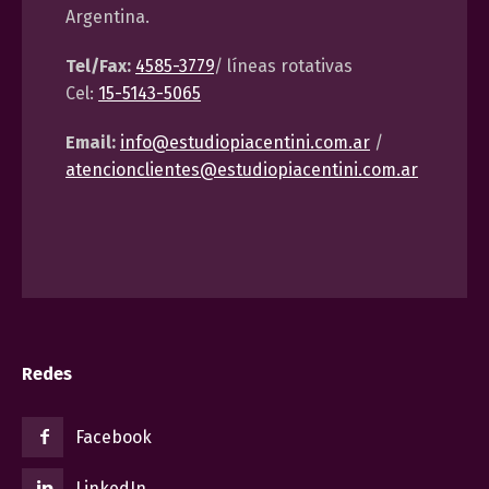
Argentina.
Tel/Fax:
4585-3779
/ líneas rotativas
Cel:
15-5143-5065
Email:
info@estudiopiacentini.com.ar
/
atencionclientes@estudiopiacentini.com.ar
Redes
Facebook
LinkedIn