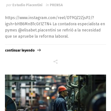
por
Estudio Piacentini
in
PRENSA
https://www.instagram.com/reel/DT9QZ2ZjsP2/?
igsh=bHB6MnB1cGt1ZTN4 La contadora especialista en
pymes @elisabet.piacentini se refirió a la necesidad
que se apruebe la reforma laboral.
continuar leyendo