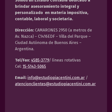
Somos un Estudio Contable dedicado a
brindar asesoramiento integral y
personalizado en materia impositiva,
contable, laboral y societaria.
Dirección:
CAMARONES 2950 (a metros de
Av. Nazca) – C1416EDF – Villa del Parque –
Ciudad Autónoma de Buenos Aires –
Argentina.
Tel/Fax:
4585-3779
/ líneas rotativas
Cel:
15-5143-5065
Email:
info@estudiopiacentini.com.ar
/
atencionclientes@estudiopiacentini.com.ar