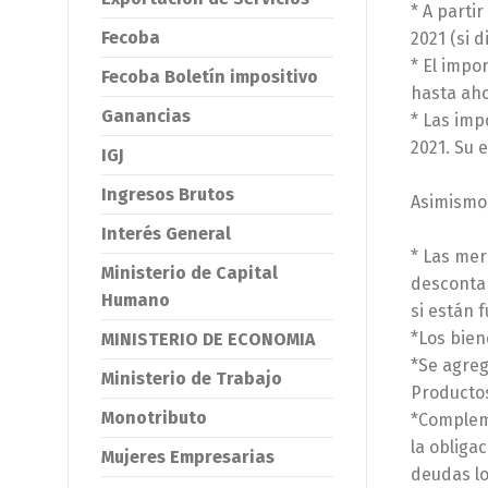
* A parti
Fecoba
2021 (si 
* El impo
Fecoba Boletín impositivo
hasta aho
Ganancias
* Las imp
2021. Su 
IGJ
Ingresos Brutos
Asimismo,
Interés General
* Las mer
Ministerio de Capital
descontar
Humano
si están 
*Los bien
MINISTERIO DE ECONOMIA
*Se agreg
Ministerio de Trabajo
Productos
Monotributo
*Compleme
la obliga
Mujeres Empresarias
deudas l