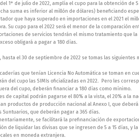
r del 1° de julio de 2022, amplía el cupo para la obtención de 
dicha suma es inferior al millón de dólares) beneficiando esp
rtador que haya superado en importaciones en el 2021 el mil
ra. Su cupo para el 2022 será el menor de la comparación ent
ortaciones de servicios tendrán el mismo tratamiento que la 
exceso obligará a pagar a 180 días.
 hasta el 30 de septiembre de 2022 se tomas las siguientes 
caderías que tenían Licencia No Automática se toman en cu
án del cupo las SIMIs oficializadas en 2022. Pero les corres
fuera del cupo, deberán financiar a 180 días como mínimo.
es de capital podrán pagarse el 80% a la vista, el 20% a la na
an productos de producción nacional al Anexo I, que deberán 
 Suntuarios, que deberán pagar a 365 días.
ntariamente, se facilitará la prefinanciación de exportacion
ción de liquidar las divisas que se ingresen de 5 a 15 días, y l
ocales en moneda extranjera.