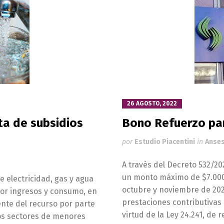
26 AGOSTO, 2022
ta de subsidios
Bono Refuerzo par
por
Estudio Piacentini
in
Anse
A través del Decreto 532/20
un monto máximo de $7.000
e electricidad, gas y agua
octubre y noviembre de 2022
or ingresos y consumo, en
prestaciones contributivas
ente del recurso por parte
virtud de la Ley 24.241, de
los sectores de menores