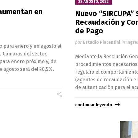
22 AGOSTO, 2022
 aumentan en
Nuevo “SIRCUPA” 
Recaudación y Con
de Pago
por
Estudio Piacentini
in
Ingre
o para enero y en agosto el
s Cámaras del sector,
Mediante la Resolución Gene
 para enero próximo y, de
procedimientos necesarios 
 agosto será del 20,5%.
regulará el comportamiento
(agentes de recaudación en 
de autenticación para el a
continuar leyendo