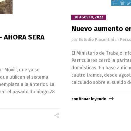
30 AGOSTO, 2022
Nuevo aumento en
– AHORA SERA
por
Estudio Piacentini
in
Perso
El Ministerio de Trabajo in
Particulares cerró la parit
domésticas. En base a dich
r Móvil”, que ya se
cuatro tramos, desde agost
que utilicen el sistema
calculado sobre el sueldo d
reemplaza a la anterior. La
onar el pasado domingo 28
continuar leyendo