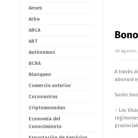
Anses
Arba
ARCA
Bono
ART
26 agosto,
Autónomos
BCRA
A través d
Blanqueo
abonará e
Comercio exterior
Serán bene
Coronavirus
Criptomonedas
– Los titu
regímenes 
Economía del
provincial
Conocimiento
Exportación de Servicios