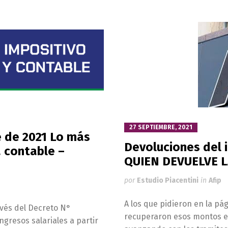
27 SEPTIEMBRE, 2021
e de 2021 Lo más
Devoluciones del 
 contable –
QUIEN DEVUELVE L
por
Estudio Piacentini
in
Afip
A los que pidieron en la pág
avés del Decreto N°
recuperaron esos montos en
ngresos salariales a partir