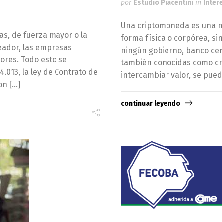
por
Estudio Piacentini
in
Inter
Una criptomoneda es una mo
as, de fuerza mayor o la
forma física o corpórea, si
leador, las empresas
ningún gobierno, banco cen
ores. Todo esto se
también conocidas como cri
.013, la ley de Contrato de
intercambiar valor, se pue
on […]
continuar leyendo