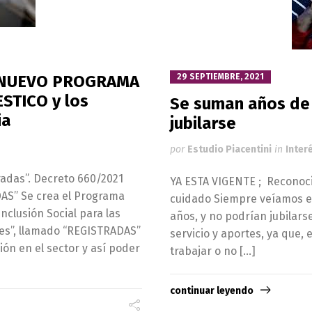
el NUEVO PROGRAMA
29 SEPTIEMBRE, 2021
STICO y los
Se suman años de 
ia
jubilarse
por
Estudio Piacentini
in
Inter
radas”. Decreto 660/2021
YA ESTA VIGENTE ; Reconoc
DAS” Se crea el Programa
cuidado Siempre veíamos en 
clusión Social para las
años, y no podrían jubilar
res”, llamado “REGISTRADAS”
servicio y aportes, ya que
ión en el sector y así poder
trabajar o no […]
continuar leyendo