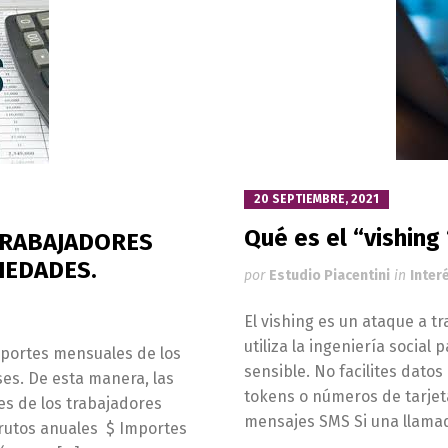
20 SEPTIEMBRE, 2021
Qué es el “vishing 
TRABAJADORES
IEDADES.
por
Estudio Piacentini
in
Inter
El vishing es un ataque a t
utiliza la ingeniería social
aportes mensuales de los
sensible. No facilites dat
es. De esta manera, las
tokens o números de tarjeta
s de los trabajadores
mensajes SMS Si una llamad
brutos anuales $ Importes