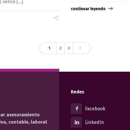
( vence […]
continuar leyendo
1
2
3
Redes
Facebook
dar asesoramiento
va, contable, laboral
LinkedIn