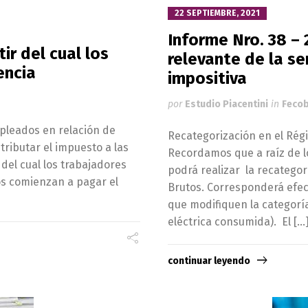
22 SEPTIEMBRE, 2021
Informe Nro. 38 –
r del cual los
relevante de la s
encia
impositiva
por
Estudio Piacentini
in
Fecob
pleados en relación de
Recategorización en el Rég
ributar el impuesto a las
Recordamos que a raíz de l
 del cual los trabajadores
podrá realizar la recategor
os comienzan a pagar el
Brutos. Corresponderá efe
que modifiquen la categoría
eléctrica consumida). El […
continuar leyendo