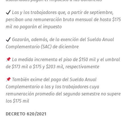
Las y los trabajadores que, a partir de septiembre,
perciban una remuneraci
ó
n bruta mensual de hasta $175
mil no pagar
á
n el impuesto
Gozar
á
n, adem
á
s, de la exenci
ó
n del Sueldo Anual
Complementario (SAC) de diciembre
La medida incrementa el piso de $150 mil y el umbral
de $173 mil a $175 y $203 mil, respectivamente
También exime del pago del Sueldo Anual
Complementario a las y los trabajadores cuya
remuneración promedio del segundo semestre no supere
los $175 mil
DECRETO 620/2021