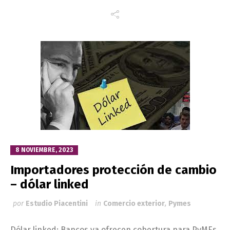
8 NOVIEMBRE, 2023
Importadores protección de cambio
– dólar linked
por
Estudio Piacentini
in
Comercio exterior
,
Pymes
Dólar linked: Bancos ya ofrecen cobertura para PyMEs