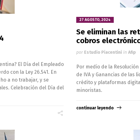
27 AGOSTO, 2024
Se eliminan las re
4
cobros electrónic
por
Estudio Piacentini
in
Afip
entina? El Día del Empleado
Por medio de la Resolución 
rdo con la Ley 26.541. En
de IVA y Ganancias de las li
o a no trabajar, y se
crédito y plataformas digit
ales. Celebración del Día del
minoristas.
continuar leyendo