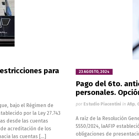
estricciones para
23 AGOSTO, 2024
Pago del 6to. ant
personales. Opción
por
Estudio Piacentini
in
Afip
,
que, bajo el Régimen de
tablecido por la Ley 27.743
A raíz de la Resolución Gen
ias desde las cuentas
5550/2024, laAFIP establec
 de acreditación de los
obligaciones de presentació
hacia las cuentas […]