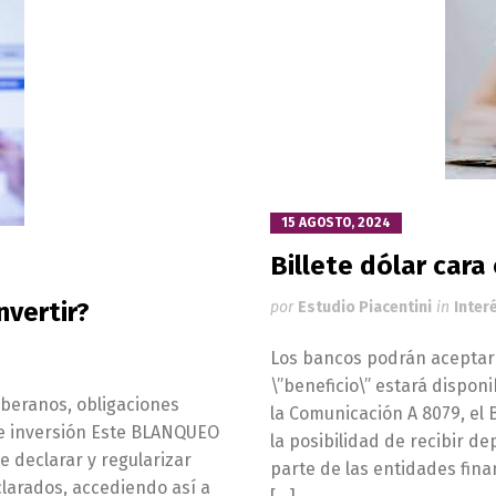
15 AGOSTO, 2024
Billete dólar cara
nvertir?
por
Estudio Piacentini
in
Inter
Los bancos podrán aceptar 
\”beneficio\” estará dispon
oberanos, obligaciones
la Comunicación A 8079, el
de inversión Este BLANQUEO
la posibilidad de recibir d
e declarar y regularizar
parte de las entidades fina
larados, accediendo así a