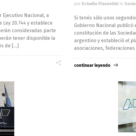
por
Estudio Piacentini
in
Soci
 Ejecutivo Nacional, a
Si tenés sólo unos segundos,
la Ley 20.744 y establece
Gobierno Nacional publicó e
 serán consideradas parte
constitución de las Socied
erán tener disponible la
argentino y estableció el p
és de […]
asociaciones, federaciones
continuar leyendo