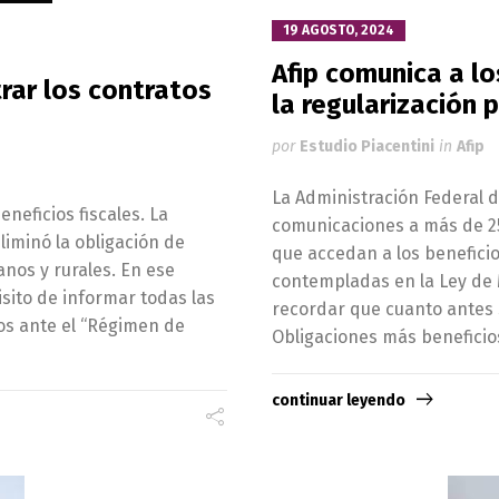
19 AGOSTO, 2024
Afip comunica a lo
trar los contratos
la regularización 
por
Estudio Piacentini
in
Afip
La Administración Federal 
neficios fiscales. La
comunicaciones a más de 2
liminó la obligación de
que accedan a los beneficio
anos y rurales. En ese
contempladas en la Ley de M
isito de informar todas las
recordar que cuanto antes 
os ante el “Régimen de
Obligaciones más beneficio
continuar leyendo