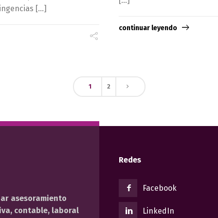
[…]
tingencias […]
continuar leyendo
1
2
Redes
Facebook
dar asesoramiento
va, contable, laboral
LinkedIn