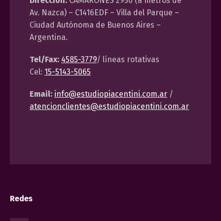
Dirección:
CAMARONES 2950 (a metros de
Av. Nazca) – C1416EDF – Villa del Parque –
Ciudad Autónoma de Buenos Aires –
Argentina.
Tel/Fax:
4585-3779
/ líneas rotativas
Cel:
15-5143-5065
Email:
info@estudiopiacentini.com.ar
/
atencionclientes@estudiopiacentini.com.ar
Redes