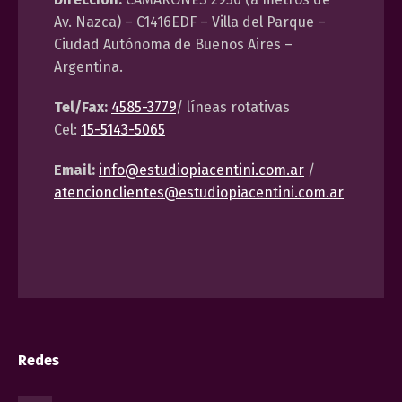
Av. Nazca) – C1416EDF – Villa del Parque –
Ciudad Autónoma de Buenos Aires –
Argentina.
Tel/Fax:
4585-3779
/ líneas rotativas
Cel:
15-5143-5065
Email:
info@estudiopiacentini.com.ar
/
atencionclientes@estudiopiacentini.com.ar
Redes