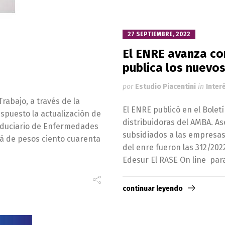
27 SEPTIEMBRE, 2022
El ENRE avanza co
publica los nuevos 
por
Estudio Piacentini
in
Inter
rabajo, a través de la
El ENRE publicó en el Boletí
ispuesto la actualización de
distribuidoras del AMBA. A
Fiduciario de Enfermedades
subsidiados a las empresas
rá de pesos ciento cuarenta
del enre fueron las 312/202
Edesur El RASE On line par
continuar leyendo