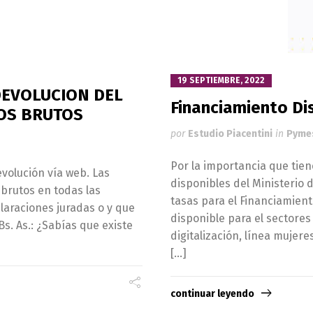
19 SEPTIEMBRE, 2022
DEVOLUCION DEL
Financiamiento Di
SOS BRUTOS
por
Estudio Piacentini
in
Pyme
Por la importancia que tien
evolución vía web. Las
disponibles del Ministerio
brutos en todas las
tasas para el Financiamien
araciones juradas o y que
disponible para el sectores 
s. As.: ¿Sabías que existe
digitalización, línea mujer
[…]
continuar leyendo