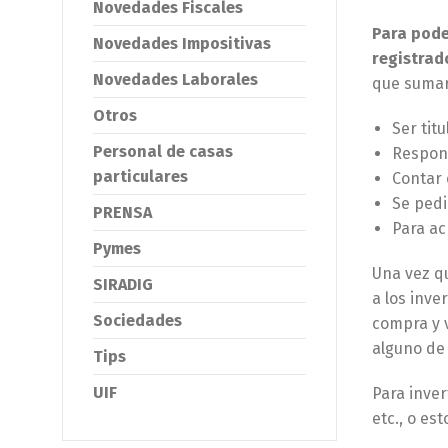
Novedades Fiscales
Para pode
Novedades Impositivas
registrad
Novedades Laborales
que sumarl
Otros
Ser tit
Personal de casas
Respond
particulares
Contar 
Se pedi
PRENSA
Para ac
Pymes
Una vez q
SIRADIG
a los inve
Sociedades
compra y 
alguno de 
Tips
UIF
Para inver
etc., o es