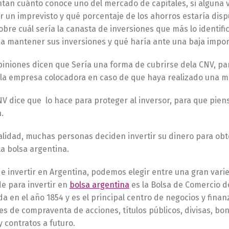
ntan cuánto conoce uno del mercado de capitales, si alguna v
r un imprevisto y qué porcentaje de los ahorros estaría disp
bre cuál sería la canasta de inversiones que más lo identifi
a mantener sus inversiones y qué haría ante una baja import
iniones dicen que Sería una forma de cubrirse dela CNV, par
 la empresa colocadora en caso de que haya realizado una ma
V dice que lo hace para proteger al inversor, para que pien
.
alidad, muchas personas deciden invertir su dinero para obte
a bolsa argentina.
de invertir en Argentina, podemos elegir entre una gran vari
e para invertir en
bolsa argentina
es la Bolsa de Comercio d
a en el año 1854 y es el principal centro de negocios y finan
es de compraventa de acciones, títulos públicos, divisas, b
y contratos a futuro.