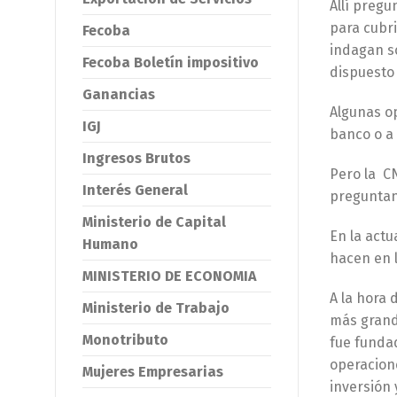
Allí pregu
para cubri
Fecoba
indagan so
Fecoba Boletín impositivo
dispuesto 
Ganancias
Algunas op
IGJ
banco o a
Ingresos Brutos
Pero la CN
Interés General
preguntan
Ministerio de Capital
En la actu
Humano
hacen en l
MINISTERIO DE ECONOMIA
A la hora 
Ministerio de Trabajo
más grand
Monotributo
fue fundad
operacion
Mujeres Empresarias
inversión 