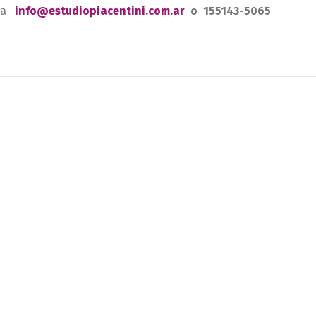
s a
info@estudiopiacentini.com.ar
o 155143-5065