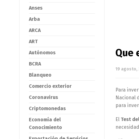
Anses
Arba
ARCA
ART
Que e
Autónomos
BCRA
19 agosto,
Blanqueo
Comercio exterior
Para inver
Coronavirus
Nacional d
para invert
Criptomonedas
El
Test de
Economía del
necesidade
Conocimiento
Exportación de Servicios