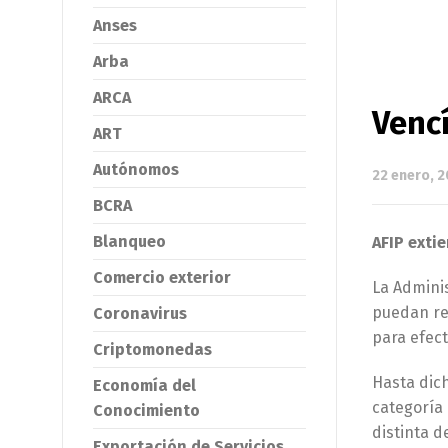
Anses
Arba
ARCA
Vencí
ART
Autónomos
22 enero, 
BCRA
Blanqueo
AFIP exti
Comercio exterior
La Adminis
puedan rea
Coronavirus
para efect
Criptomonedas
Hasta dic
Economía del
categoría
Conocimiento
distinta d
Exportación de Servicios