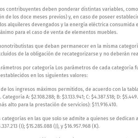
 los contribuyentes deben ponderar distintas variables, com
ón de los doce meses previos) y, en caso de poseer estableci
 los alquileres devengados y la energía eléctrica consumida
máximo para el caso de venta de elementos muebles.
monotributistas que deban permanecer en la misma categorí
luidos de la obligación de recategorizarse y no deberán rea
rámetros por categoría Los parámetros de cada categoría fue
stablecidos en los siguientes valores:
 de los ingresos máximos permitidos, de acuerdo con la tabla
 Categoría A: $2.108.288; B: $3.133.941; C: $4.387.518; D: $5.449
ás alto para la prestación de servicios): $11.916.410.
s categorías en las que solo se admite a quienes se dedican 
337.213 (I); $15.285.088 (J), y $16.957.968 (K).