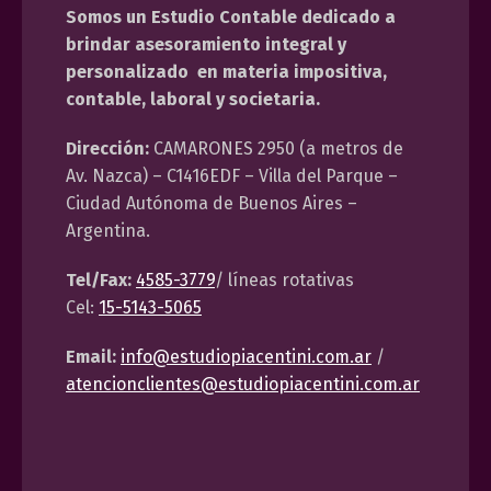
Somos un Estudio Contable dedicado a
brindar asesoramiento integral y
personalizado en materia impositiva,
contable, laboral y societaria.
Dirección:
CAMARONES 2950 (a metros de
Av. Nazca) – C1416EDF – Villa del Parque –
Ciudad Autónoma de Buenos Aires –
Argentina.
Tel/Fax:
4585-3779
/ líneas rotativas
Cel:
15-5143-5065
Email:
info@estudiopiacentini.com.ar
/
atencionclientes@estudiopiacentini.com.ar