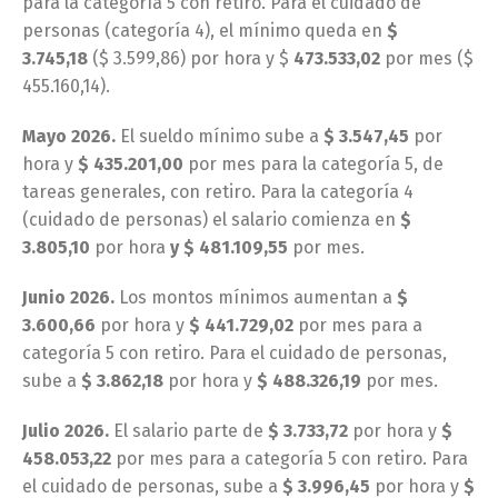
para la categoría 5 con retiro. Para el cuidado de
personas (categoría 4), el mínimo queda en
$
3.745,18
($ 3.599,86) por hora y $
473.533,02
por mes ($
455.160,14).
Mayo 2026.
El sueldo mínimo sube a
$ 3.547,45
por
hora y
$ 435.201,00
por mes para la categoría 5, de
tareas generales, con retiro. Para la categoría 4
(cuidado de personas) el salario comienza en
$
3.805,10
por hora
y $ 481.109,55
por mes.
Junio 2026.
Los montos mínimos aumentan a
$
3.600,66
por hora y
$ 441.729,02
por mes para a
categoría 5 con retiro. Para el cuidado de personas,
sube a
$ 3.862,18
por hora y
$ 488.326,19
por mes.
Julio 2026.
El salario parte de
$ 3.733,72
por hora y
$
458.053,22
por mes para a categoría 5 con retiro. Para
el cuidado de personas, sube a
$ 3.996,45
por hora y
$