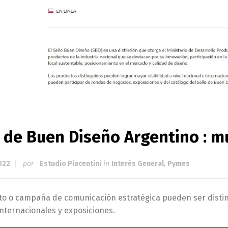
o de Buen Diseño Argentino : 
022
por
Estudio Piacentini
in
Interés General
,
Pymes
to o campaña de comunicación estratégica pueden ser disti
internacionales y exposiciones.