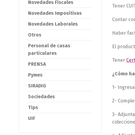
Novedades Fiscales
Tener CUI
Novedades Impositivas
Contar c
Novedades Laborales
Haber fac
Otros
Personal de casas
El product
particulares
Tener
Cer
PRENSA
¿Cómo ha
Pymes
SIRADIG
1- Ingres
Sociedades
2- Comple
Tips
3- Adjunta
UIF
coleccione