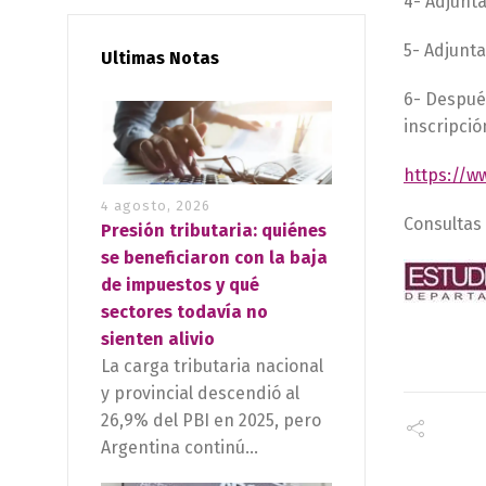
4- Adjunta
5- Adjunta
Ultimas Notas
6- Después
inscripció
https://w
4 agosto, 2026
Consulta
Presión tributaria: quiénes
se beneficiaron con la baja
de impuestos y qué
sectores todavía no
sienten alivio
La carga tributaria nacional
y provincial descendió al
26,9% del PBI en 2025, pero
Argentina continú...