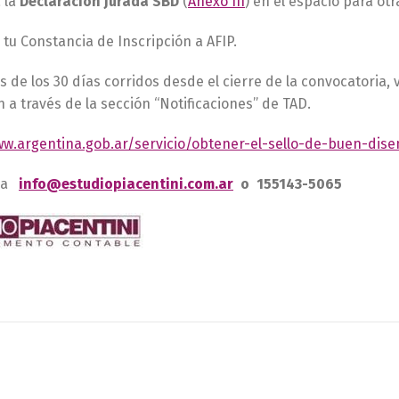
 la
Declaración Jurada SBD
(
Anexo III
) en el espacio para o
 tu Constancia de Inscripción a AFIP.
 de los 30 días corridos desde el cierre de la convocatoria, 
n a través de la sección “Notificaciones” de TAD.
ww.argentina.gob.ar/servicio/obtener-el-sello-de-buen-dis
s a
info@estudiopiacentini.com.ar
o 155143-5065