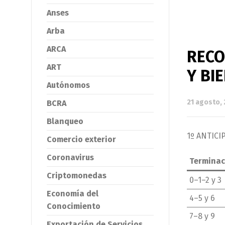
Anses
Arba
ARCA
RECO
ART
Y BI
Autónomos
21 agosto,
BCRA
Blanqueo
1º ANTICI
Comercio exterior
Coronavirus
Terminac
Criptomonedas
0–1–2 y 3
Economía del
4–5 y 6
Conocimiento
7–8 y 9
Exportación de Servicios