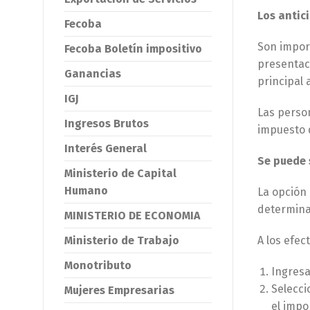
Los antic
Fecoba
Son import
Fecoba Boletín impositivo
presentac
Ganancias
principal 
IGJ
Las person
Ingresos Brutos
impuesto 
Interés General
Se puede s
Ministerio de Capital
Humano
La opción
determina
MINISTERIO DE ECONOMIA
Ministerio de Trabajo
A los efec
Monotributo
Ingresa
Selecci
Mujeres Empresarias
el impo