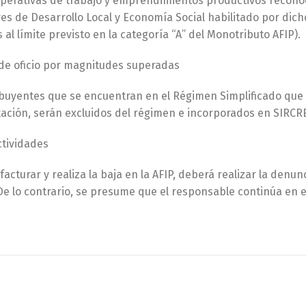
operativas de trabajo y emprendimientos productivos reconoc
es de Desarrollo Local y Economía Social habilitado por dic
 al límite previsto en la categoría “A” del Monotributo AFIP).
 de oficio por magnitudes superadas
ibuyentes que se encuentran en el Régimen Simplificado que
ación, serán excluidos del régimen e incorporados en SIRCR
ctividades
 facturar y realiza la baja en la AFIP, deberá realizar la denu
 De lo contrario, se presume que el responsable continúa en el