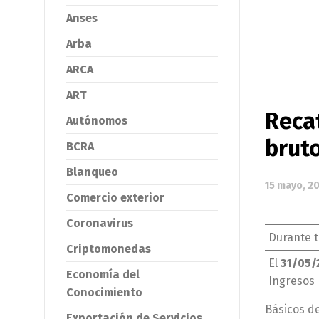
Anses
Arba
ARCA
ART
Reca
Autónomos
brut
BCRA
Blanqueo
15 mayo, 2
Comercio exterior
Coronavirus
Durante t
Criptomonedas
El
31/05/
Economía del
Ingresos 
Conocimiento
Básicos d
Exportación de Servicios