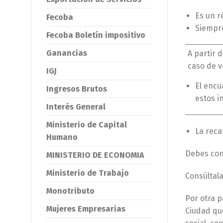
Es un r
Fecoba
Siempre
Fecoba Boletín impositivo
Ganancias
A partir 
caso de v
IGJ
El encu
Ingresos Brutos
estos i
Interés General
Ministerio de Capital
La reca
Humano
Debes con
MINISTERIO DE ECONOMIA
Ministerio de Trabajo
Consúltala
Monotributo
Por otra p
Mujeres Empresarias
Ciudad qu