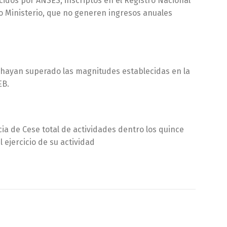
idos por ANSES, inscriptos en el Registro Nacional
ho Ministerio, que no generen ingresos anuales
 hayan superado las magnitudes establecidas en la
EB.
ncia de Cese total de actividades dentro los quince
 ejercicio de su actividad