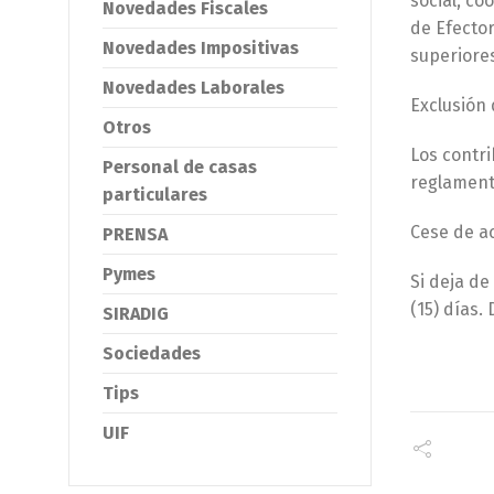
social, co
Novedades Fiscales
de Efector
Novedades Impositivas
superiores
Novedades Laborales
Exclusión
Otros
Los contr
Personal de casas
reglament
particulares
Cese de a
PRENSA
Pymes
Si deja de
(15) días.
SIRADIG
Sociedades
Tips
UIF