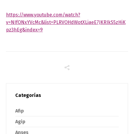
https://www.youtube.com/watch?
v=NIfONxYVcMc&list=PLRVOHdWotXLiaeE7JKRIkS5zHiK
pz3hEg&index=9
Categorías
Afip
Agip
Anses