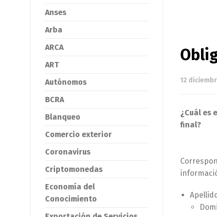
Anses
Arba
ARCA
Oblig
ART
12 diciembr
Autónomos
BCRA
¿Cuál es e
Blanqueo
final?
Comercio exterior
Coronavirus
Correspond
Criptomonedas
informació
Economía del
Apellid
Conocimiento
Domic
Exportación de Servicios