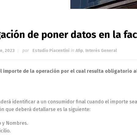
ación de poner datos en la fa
e, 2023
por
Estudio Piacentini
in
Afip
,
Interés General
l importe de la operación por el cual resulta obligatorio a
erá identificar a un consumidor final cuando el importe sea i
n que deberá detallarse es la siguiente:
o y Nombres.
ilio.