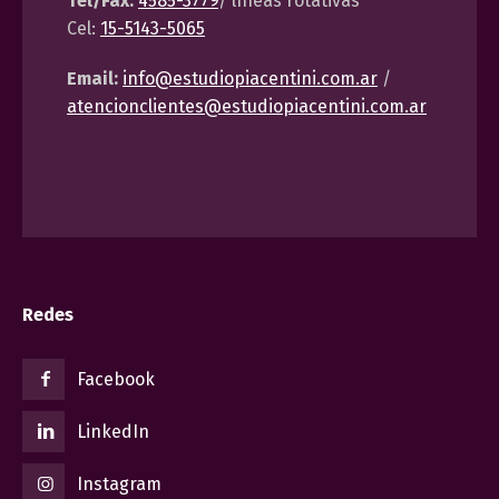
Tel/Fax:
4585-3779
/ líneas rotativas
Cel:
15-5143-5065
Email:
info@estudiopiacentini.com.ar
/
atencionclientes@estudiopiacentini.com.ar
Redes
Facebook
LinkedIn
Instagram