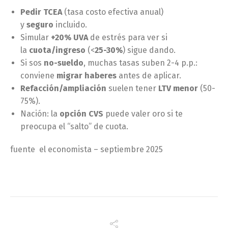
Pedir TCEA
(tasa costo efectiva anual)
y
seguro
incluido.
Simular
+20% UVA
de estrés para ver si
la
cuota/ingreso
(<
25-30%
) sigue dando.
Si sos
no-sueldo
, muchas tasas suben 2-4 p.p.:
conviene
migrar haberes
antes de aplicar.
Refacción/ampliación
suelen tener
LTV menor
(50-
75%).
Nación: la
opción CVS
puede valer oro si te
preocupa el “salto” de cuota.
fuente el economista – septiembre 2025