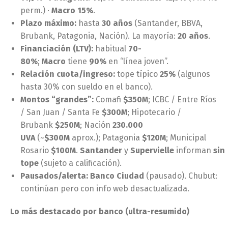
perm.) ·
Macro 15%
.
Plazo máximo:
hasta
30 años
(Santander, BBVA,
Brubank, Patagonia, Nación). La mayoría:
20 años
.
Financiación (LTV):
habitual
70-
80%
;
Macro
tiene
90%
en “línea joven”.
Relación cuota/ingreso:
tope típico
25%
(algunos
hasta 30% con sueldo en el banco).
Montos “grandes”:
Comafi
$350M
; ICBC / Entre Ríos
/ San Juan / Santa Fe
$300M
; Hipotecario /
Brubank
$250M
; Nación
230.000
UVA
(~
$300M
aprox.); Patagonia
$120M
; Municipal
Rosario
$100M
.
Santander
y
Supervielle
informan
sin
tope
(sujeto a calificación).
Pausados/alerta:
Banco Ciudad
(pausado). Chubut:
continúan pero con info web desactualizada.
Lo más destacado por banco (ultra-resumido)