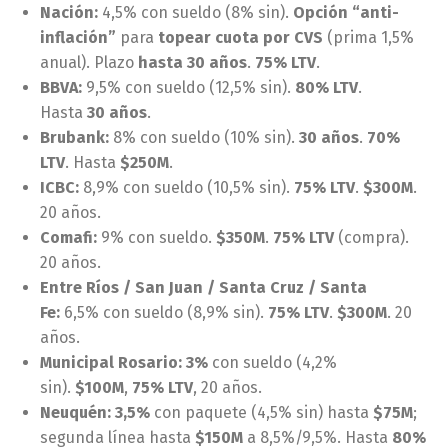
Nación:
4,5% con sueldo (8% sin).
Opción “anti-
inflación”
para
topear cuota por CVS
(prima 1,5%
anual). Plazo
hasta 30 años
.
75% LTV
.
BBVA:
9,5% con sueldo (12,5% sin).
80% LTV
.
Hasta
30 años
.
Brubank:
8% con sueldo (10% sin).
30 años
.
70%
LTV
. Hasta
$250M
.
ICBC:
8,9% con sueldo (10,5% sin).
75% LTV
.
$300M
.
20 años.
Comafi:
9% con sueldo.
$350M
.
75% LTV
(compra).
20 años.
Entre Ríos / San Juan / Santa Cruz / Santa
Fe:
6,5% con sueldo (8,9% sin).
75% LTV
.
$300M
. 20
años.
Municipal Rosario:
3%
con sueldo (4,2%
sin).
$100M
,
75% LTV
, 20 años.
Neuquén:
3,5%
con paquete (4,5% sin) hasta
$75M
;
segunda línea hasta
$150M
a 8,5%/9,5%. Hasta
80%