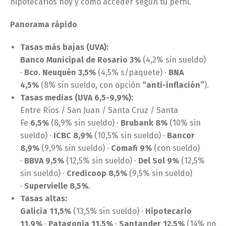
hipotecarios hoy y cómo acceder según tu perfil.
Panorama rápido
Tasas más bajas (UVA):
Banco Municipal de Rosario 3%
(4,2% sin sueldo)
·
Bco. Neuquén 3,5%
(4,5% s/paquete) ·
BNA
4,5%
(8% sin sueldo, con opción
“anti-inflación”
).
Tasas medias (UVA 6,5-9,9%):
Entre Ríos / San Juan / Santa Cruz / Santa
Fe
6,5%
(8,9% sin sueldo) ·
Brubank 8%
(10% sin
sueldo) ·
ICBC 8,9%
(10,5% sin sueldo) ·
Bancor
8,9%
(9,9% sin sueldo) ·
Comafi 9%
(con sueldo)
·
BBVA 9,5%
(12,5% sin sueldo) ·
Del Sol 9%
(12,5%
sin sueldo) ·
Credicoop 8,5%
(9,5% sin sueldo)
·
Supervielle 8,5%
.
Tasas altas:
Galicia 11,5%
(13,5% sin sueldo) ·
Hipotecario
11,9%
·
Patagonia 11,5%
·
Santander 12,5%
(14% no