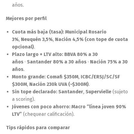
años.
Mejores por perfil
Cuota más baja (tasa):
Municipal Rosario
3%
,
Neuquén 3,5%
,
Nación 4,5% (con tope de cuota
opcional)
.
Plazo largo + LTV alto:
BBVA 80% a 30
años
·
Santander 80% a 30 años
·
Nación 75% a 30
años
.
Monto grande:
Comafi $350M
,
ICBC/ERSJ/SC/SF
$300M
,
Nación 230k UVA (~$300M)
.
Sin tope declarado:
Santander
,
Supervielle
(sujeto
a scoring).
Jóvenes con poco ahorro:
Macro “línea joven 90%
LTV”
(chequear calificación).
Tips rápidos para comparar