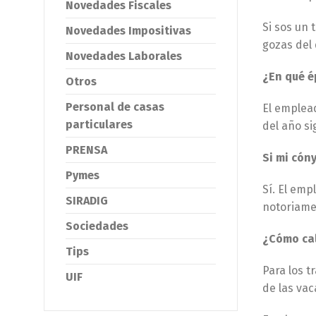
Novedades Fiscales
Si sos un 
Novedades Impositivas
gozas del 
Novedades Laborales
¿En qué é
Otros
Personal de casas
El emplead
particulares
del año si
PRENSA
Si mi cón
Pymes
Sí. El em
SIRADIG
notoriame
Sociedades
¿Cómo cal
Tips
Para los 
UIF
de las vac