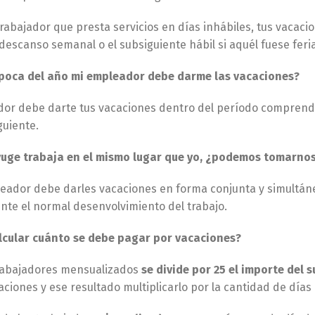
trabajador que presta servicios en días inhábiles, tus vacac
descanso semanal o el subsiguiente hábil si aquél fuese feri
poca del año mi empleador debe darme las vacaciones?
or debe darte tus vacaciones dentro del período comprendido
guiente.
yuge trabaja en el mismo lugar que yo, ¿podemos tomarno
pleador debe darles vacaciones en forma conjunta y simultán
nte el normal desenvolvimiento del trabajo.
cular cuánto se debe pagar por vacaciones?
trabajadores mensualizados
se divide por 25 el importe del 
aciones y ese resultado multiplicarlo por la cantidad de día