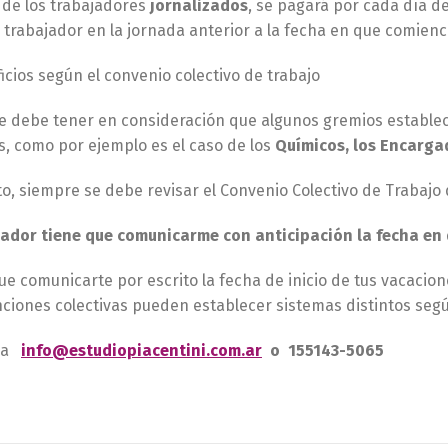
 de los trabajadores
jornalizados
, se pagará por cada día d
l trabajador en la jornada anterior a la fecha en que comien
cios según el convenio colectivo de trabajo
e debe tener en consideración que algunos gremios estable
, como por ejemplo es el caso de los
Químicos, los Encargad
to, siempre se debe revisar el Convenio Colectivo de Trabajo 
ador tiene que comunicarme con anticipación la fecha en 
que comunicarte por escrito la fecha de inicio de tus vacacio
nciones colectivas pueden establecer sistemas distintos seg
s a
info@estudiopiacentini.com.ar
o 155143-5065