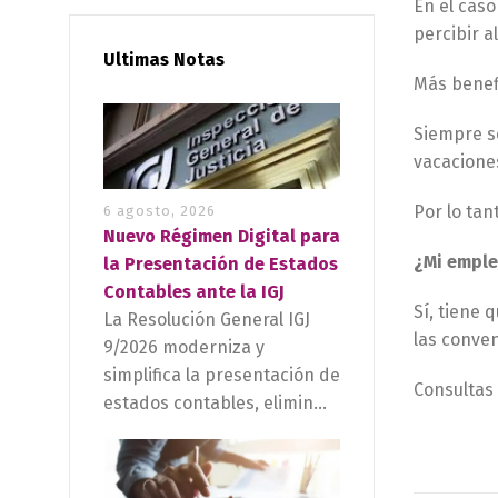
En el caso
percibir a
Ultimas Notas
Más benefi
Siempre s
vacaciones
Por lo tan
6 agosto, 2026
Nuevo Régimen Digital para
¿Mi emple
la Presentación de Estados
Contables ante la IGJ
Sí, tiene 
La Resolución General IGJ
las conve
9/2026 moderniza y
simplifica la presentación de
Consulta
estados contables, elimin...