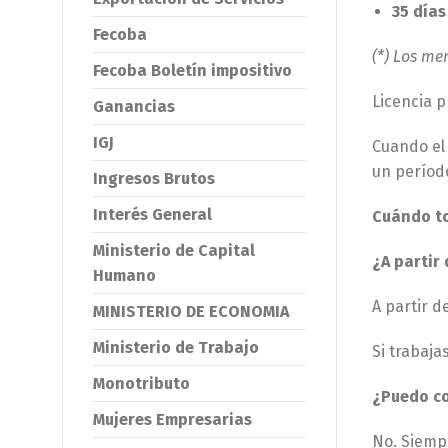
35 día
Fecoba
(*) Los me
Fecoba Boletín impositivo
Licencia 
Ganancias
IGJ
Cuando el 
un períod
Ingresos Brutos
Interés General
Cuándo to
Ministerio de Capital
¿A partir
Humano
A partir d
MINISTERIO DE ECONOMIA
Ministerio de Trabajo
Si trabaja
Monotributo
¿Puedo co
Mujeres Empresarias
No. Siempr