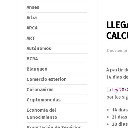
Anses
Arba
LLEG
ARCA
CALC
ART
Autónomos
8 noviembr
BCRA
Blanqueo
A partir 
14 días d
Comercio exterior
Coronavirus
La
ley 207
por los si
Criptomonedas
14 días
Economía del
21 día
Conocimiento
28 días
Exportación de Servicios