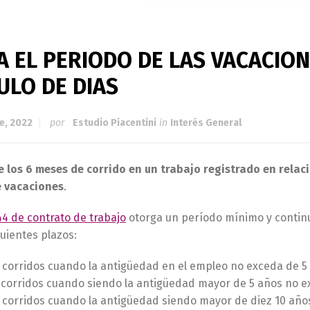
A EL PERIODO DE LAS VACACIO
ULO DE DIAS
e, 2022
por
Estudio Piacentini
in
Interés General
de los 6 meses de corrido en un trabajo registrado en rel
e vacaciones
.
44 de contrato de trabajo
otorga un período mínimo y contin
guientes plazos:
corridos cuando la antigüedad en el empleo no exceda de 5 
s
corridos cuando siendo la antigüedad mayor de 5 años no e
corridos cuando la antigüedad siendo mayor de diez 10 año