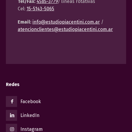
Tel/Fax:
4585-3779
/ líneas rotativas
Cel:
15-5143-5065
Email:
info@estudiopiacentini.com.ar
/
atencionclientes@estudiopiacentini.com.ar
Redes
Facebook
LinkedIn
Instagram