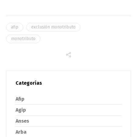
afip
exclusión monotributo
monotributo
Categorías
Afip
Agip
Anses
Arba