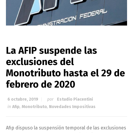
La AFIP suspende las
exclusiones del
Monotributo hasta el 29 de
febrero de 2020
6 octubre, 2019
por
Estudio Piacentini
in
Afip
,
Monotributo
,
Novedades Impositivas
Afip dispuso la suspensión temporal de las exclusiones