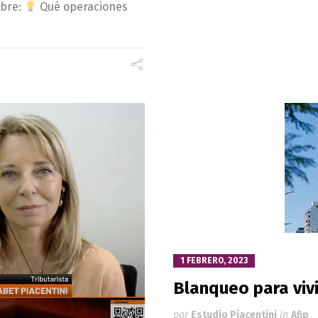
obre:
Qué operaciones
1 FEBRERO, 2023
Blanqueo para viv
por
Estudio Piacentini
in
Afip