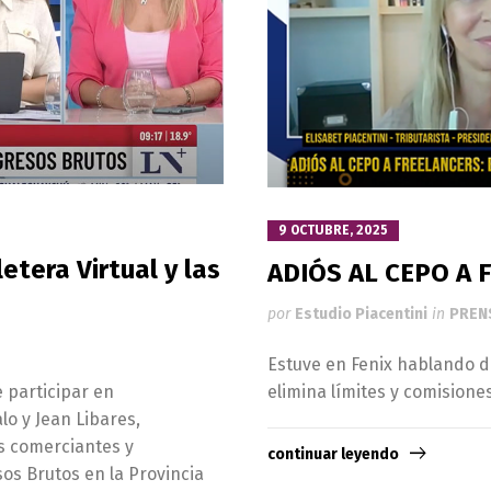
9 OCTUBRE, 2025
etera Virtual y las
ADIÓS AL CEPO A
por
Estudio Piacentini
in
PREN
Estuve en Fenix hablando de
elimina límites y comisione
 participar en
o y Jean Libares,
 comerciantes y
continuar leyendo
os Brutos en la Provincia