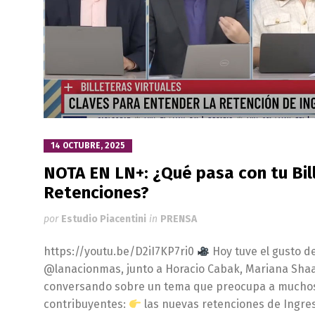
14 OCTUBRE, 2025
NOTA EN LN+: ¿Qué pasa con tu Bill
Retenciones?
por
Estudio Piacentini
in
PRENSA
https://youtu.be/D2iI7KP7ri0
Hoy tuve el gusto de
@lanacionmas, junto a Horacio Cabak, Mariana Shaal
conversando sobre un tema que preocupa a muchos
contribuyentes:
las nuevas retenciones de Ingres