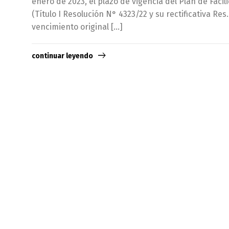
enero de 2023, el plazo de vigencia del Plan de Faci
(Título I Resolución N° 4323/22 y su rectificativa Res
vencimiento original […]
continuar leyendo