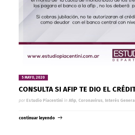
5 MAYO, 2020
CONSULTA SI AFIP TE DIO EL CRÉDI
por
Estudio Piacentini
in
Afip
,
Coronavirus
,
Interés Genera
continuar leyendo