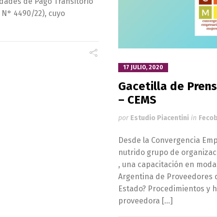
lidades de Pago Transitorio
. N° 4490/22), cuyo
17 JULIO, 2020
Gacetilla de Pre
– CEMS
por
Estudio Piacentini
in
Feco
Desde la Convergencia Empr
nutrido grupo de organizaci
, una capacitación en modal
Argentina de Proveedores de
Estado? Procedimientos y h
proveedora […]