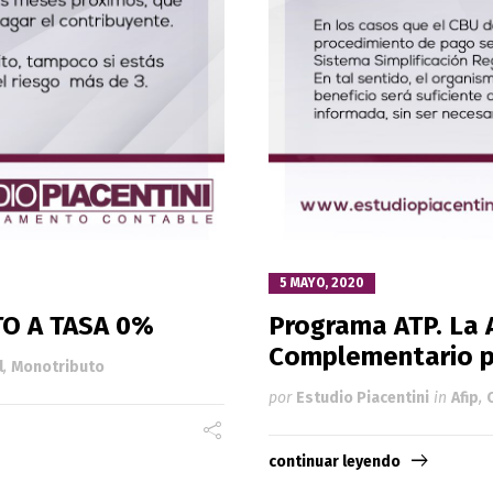
5 MAYO, 2020
TO A TASA 0%
Programa ATP. La 
Complementario p
l
,
Monotributo
por
Estudio Piacentini
in
Afip
,
continuar leyendo