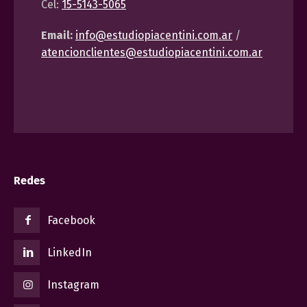
Cel:
15-5143-5065
Email:
info@estudiopiacentini.com.ar
/
atencionclientes@estudiopiacentini.com.ar
Redes
Facebook
LinkedIn
Instagram