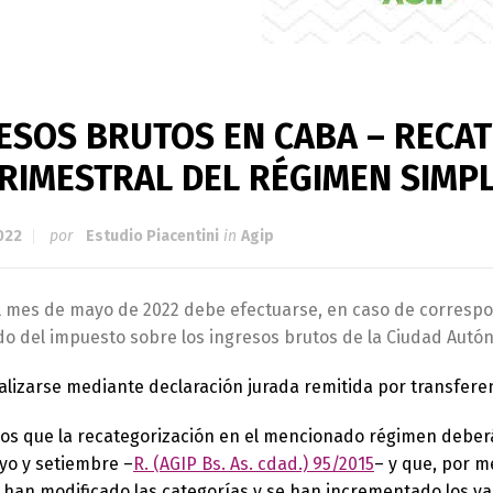
ESOS BRUTOS EN CABA – RECA
RIMESTRAL DEL RÉGIMEN SIMPL
022
por
Estudio Piacentini
in
Agip
l mes de mayo de 2022 debe efectuarse, en caso de correspo
do del impuesto sobre los ingresos brutos de la Ciudad Aut
lizarse mediante declaración jurada remitida por transferen
s que la recategorización en el mencionado régimen deberá
yo y setiembre –
R. (AGIP Bs. As. cdad.) 95/2015
– y que, por me
 han modificado las categorías y se han incrementado los val