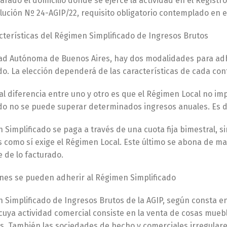
arado el domicilio donde se ejerce la actividad en el Registr
lución Nº 24-AGIP/22, requisito obligatorio contemplado en el 
cterísticas del Régimen Simplificado de Ingresos Brutos
dad Autónoma de Buenos Aires, hay dos modalidades para adhe
do. La elección dependerá de las características de cada con
al diferencia entre uno y otro es que el Régimen Local no imp
ado no se puede superar determinados ingresos anuales. Es d
 Simplificado se paga a través de una cuota fija bimestral, 
 como sí exige el Régimen Local. Este último se abona de ma
 de lo facturado.
énes se pueden adherir al Régimen Simplificado
 Simplificado de Ingresos Brutos de la AGIP, según consta en 
ya actividad comercial consiste en la venta de cosas mueble
os. También las sociedades de hecho y comerciales irregular