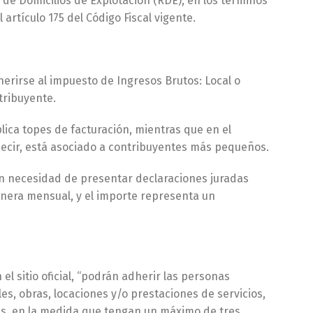
o de Domicilios de Explotación (RDE), en los términos
artículo 175 del Código Fiscal vigente.
rirse al impuesto de Ingresos Brutos: Local o
tribuyente.
lica topes de facturación, mientras que en el
ecir, está asociado a contribuyentes más pequeños.
sin necesidad de presentar declaraciones juradas
nera mensual, y el importe representa un
el sitio oficial, “podrán adherir las personas
s, obras, locaciones y/o prestaciones de servicios,
es, en la medida que tengan un máximo de tres