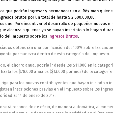
ece que podrán ingresar y permanecer en el Régimen quienes
ngresos brutos por un total de hasta $ 2.600.000,00.
s que Para incentivar el desarrollo de pequeños nuevos em
que alcanza a quienes ya se hayan inscripto o lo hagan dura
ado del Impuesto sobre los
Ingresos Brutos
.
ciados obtendrán una bonificación del 100% sobre las cuotas
buyente permanezca dentro de esta categoría del impuesto.
o, el ahorro anual podría ir desde los $11.000 en la categor
 hasta los $78.000 anuales ($13.000 por mes) de la categoría 
rige para los nuevos contribuyentes que hayan iniciado o inic
istren inscripciones previas en el Impuesto sobre los Ingres
oridad al 1° de enero de 2017.
io será reconocido de oficio, de manera automática, al mome