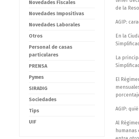
tener decl
Novedades Fiscales
de la Reso
Novedades Impositivas
AGIP: cara
Novedades Laborales
Otros
En la Ciu
Simplifica
Personal de casas
particulares
La princip
Simplific
PRENSA
Pymes
El Régimen
mensuales
SIRADIG
porcentaje
Sociedades
AGIP: qui
Tips
UIF
Al Régimen
humanas cu
entre otr