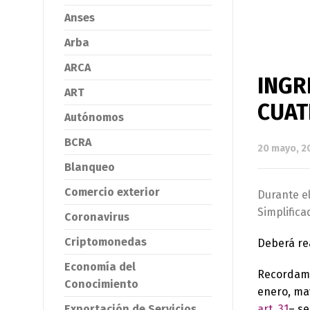
Anses
Arba
ARCA
INGR
ART
CUAT
Autónomos
BCRA
20 mayo, 2
Blanqueo
Comercio exterior
Durante e
Simplifica
Coronavirus
Criptomonedas
Deberá rea
Economía del
Recordamo
Conocimiento
enero, ma
Exportación de Servicios
art. 31
– se