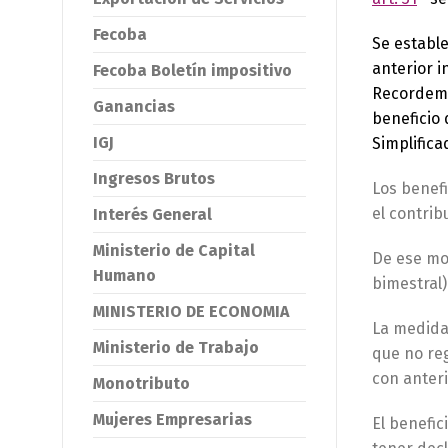
Fecoba
Se establ
anterior i
Fecoba Boletín impositivo
Recordemo
Ganancias
beneficio 
IGJ
Simplific
Ingresos Brutos
Los benefi
el contri
Interés General
Ministerio de Capital
De ese mod
Humano
bimestral)
MINISTERIO DE ECONOMIA
La medida 
Ministerio de Trabajo
que no reg
con anteri
Monotributo
Mujeres Empresarias
El benefic