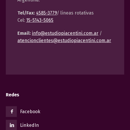
Tel/Fax:
4585-3779
/ líneas rotativas
Cel:
15-5143-5065
Email:
info@estudiopiacentini.com.ar
/
atencionclientes@estudiopiacentini.com.ar
Redes
Facebook
LinkedIn