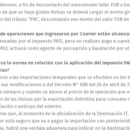
denses, a fin de descontarlo del mencionado Valor FOB a los 
o de que se haya girado divisas se deberá cargar el monto g
ón del tributo “096”, descontando ese monto del valor FOB de
 de operaciones que ingresaron por Courier están alcanza
anzadas por el impuesto PAIS, pero no realizan pago a cuenta
 MLC actuará como agente de percepción y liquidación por el 
ca la norma en relación con la aplicación del impuesto PA
ias?
cto a las importaciones temporales que se efectúen en los 
 sus modificaciones o del Decreto N° 688 del 26 de abril de
to siempre y cuando se abone el precio de la operación que o
ón de las divisas por la exportación definitiva para consumo 
iación o anticipo del exterior.
s que, al momento de la oficialización de la Destinación IT, pa
r está seguro que va a pagar la importación con posteriorid
a, habrá una ventaja aduanera para indicar en la destinación