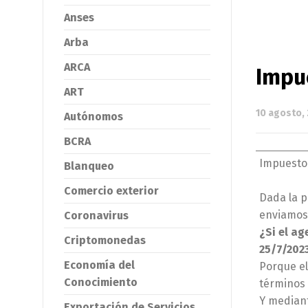
Anses
Arba
ARCA
Impu
ART
10 agosto,
Autónomos
BCRA
Impuesto
Blanqueo
Comercio exterior
Dada la p
enviamos 
Coronavirus
¿Si el ag
Criptomonedas
25/7/202
Economía del
Porque el
Conocimiento
términos 
Y mediant
Exportación de Servicios