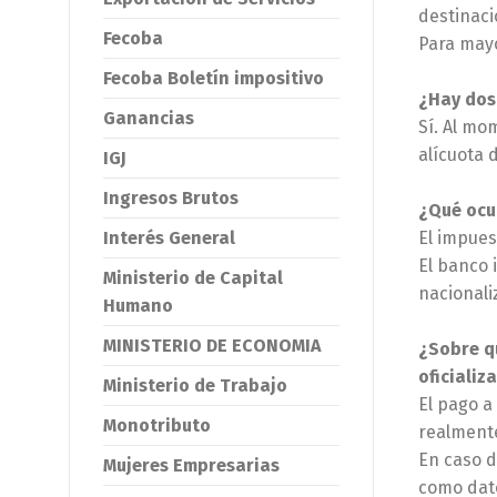
destinaci
Fecoba
Para mayor
Fecoba Boletín impositivo
¿Hay dos
Ganancias
Sí. Al mo
alícuota 
IGJ
Ingresos Brutos
¿Qué ocur
Interés General
El impues
El banco 
Ministerio de Capital
nacionali
Humano
MINISTERIO DE ECONOMIA
¿Sobre qu
oficializ
Ministerio de Trabajo
El pago a
Monotributo
realmente
En caso d
Mujeres Empresarias
como dato