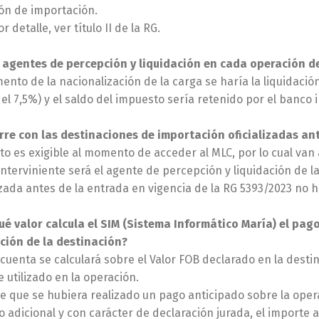
ón de importación.
 detalle, ver título II de la RG.
 agentes de percepción y liquidación en cada operación d
mento de la nacionalización de la carga se haría la liquidaci
del 7,5%) y el saldo del impuesto sería retenido por el banco
re con las destinaciones de importación oficializadas an
to es exigible al momento de acceder al MLC, por lo cual van 
interviniente será el agente de percepción y liquidación de la 
zada antes de la entrada en vigencia de la RG 5393/2023 no 
é valor calcula el SIM (Sistema Informático María) el pag
ación de la destinación?
 cuenta se calculará sobre el Valor FOB declarado en la des
 utilizado en la operación.
e que se hubiera realizado un pago anticipado sobre la oper
 adicional y con carácter de declaración jurada, el import