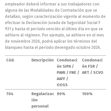
empleador deberá informar a sus trabajadores con
alguna de las Modalidades de Contratación que se
detallan, según caracterización vigente al momento de
efectuar la Declaración Jurada de Seguridad Social F
931 y hasta el período vencido al último día en que se
adhiere al régimen. Por ejemplo, se adhiere en el mes
de noviembre 2026, podrá aplicar los términos del
blanqueo hasta el período devengado octubre 2026.
Cód.
Descripción
Condonaci
Condonaci
ón SIPA /
ón FSR /
PAMI / FNE /
ART / SCVO
AAFF /
OOSS
704
Regularizac
90%
100%
ión
personal