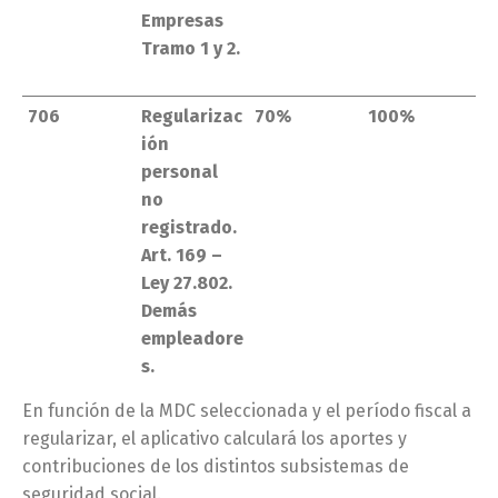
Empresas
Tramo 1 y 2.
706
Regularizac
70%
100%
ión
personal
no
registrado.
Art. 169 –
Ley 27.802.
Demás
empleadore
s.
En función de la MDC seleccionada y el período fiscal a
regularizar, el aplicativo calculará los aportes y
contribuciones de los distintos subsistemas de
seguridad social.