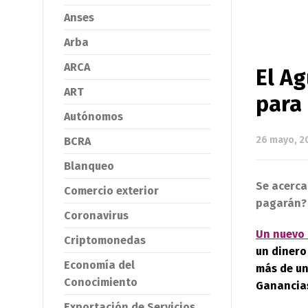
Anses
Arba
ARCA
El A
ART
para
Autónomos
26 mayo, 2
BCRA
Blanqueo
Se acerca
Comercio exterior
pagarán?
Coronavirus
Un nuevo 
Criptomonedas
un dinero
Economía del
más de un
Conocimiento
Ganancia
Exportación de Servicios