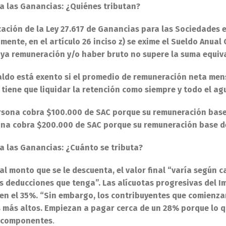
a las Ganancias: ¿Quiénes tributan?
cación de la Ley 27.617 de Ganancias para las Sociedades e
amente, en el artículo 26 inciso z) se exime el Sueldo Anua
uya remuneración y/o haber bruto no supere la suma equiva
aldo está exento si el promedio de remuneración neta mensu
, tiene que liquidar la retención como siempre y todo el a
rsona cobra $100.000 de SAC porque su remuneración base d
na cobra $200.000 de SAC porque su remuneración base de
a las Ganancias: ¿Cuánto se tributa?
al monto que se le descuenta, el valor final “varía según c
as deducciones que tenga”. Las alícuotas progresivas del 
en el 35%. “Sin embargo, los contribuyentes que comienzan
 más altos. Empiezan a pagar cerca de un 28% porque lo qu
s componentes
.