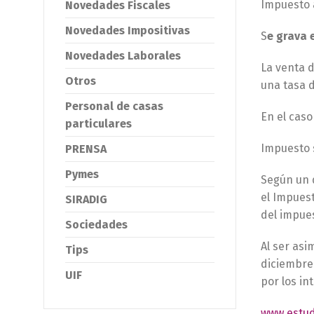
Impuesto 
Novedades Fiscales
Novedades Impositivas
S
e grava 
Novedades Laborales
La venta 
Otros
una tasa d
Personal de casas
En el caso
particulares
Impuesto 
PRENSA
Pymes
Según un 
el Impuest
SIRADIG
del impue
Sociedades
Al ser asi
Tips
diciembre 
UIF
por los in
www.estud