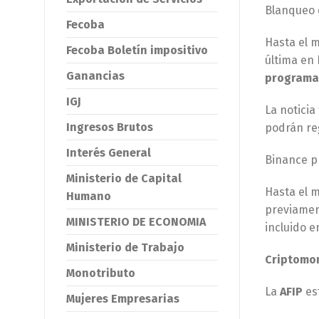
Blanqueo d
Fecoba
Hasta el 
Fecoba Boletín impositivo
última en
Ganancias
programa 
IGJ
La noticia
Ingresos Brutos
podrán re
Interés General
Binance pr
Ministerio de Capital
Hasta el 
Humano
previamen
MINISTERIO DE ECONOMIA
incluido e
Ministerio de Trabajo
Criptomon
Monotributo
La
AFIP
es
Mujeres Empresarias