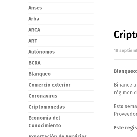
Anses
Arba
ARCA
Crip
ART
18 septiem
Autónomos
BCRA
Blanqueo:
Blanqueo
Comercio exterior
Binance an
régimen d
Coronavirus
Esta sema
Criptomonedas
Proveedore
Economía del
Conocimiento
Este regi
Exportación de Servicios