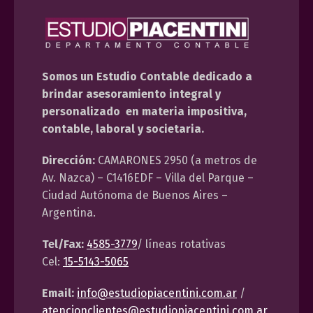
Somos un Estudio Contable dedicado a
brindar asesoramiento integral y
personalizado en materia impositiva,
contable, laboral y societaria.
Dirección:
CAMARONES 2950 (a metros de
Av. Nazca) – C1416EDF – Villa del Parque –
Ciudad Autónoma de Buenos Aires –
Argentina.
Tel/Fax:
4585-3779
/ líneas rotativas
Cel:
15-5143-5065
Email:
info@estudiopiacentini.com.ar
/
atencionclientes@estudiopiacentini.com.ar