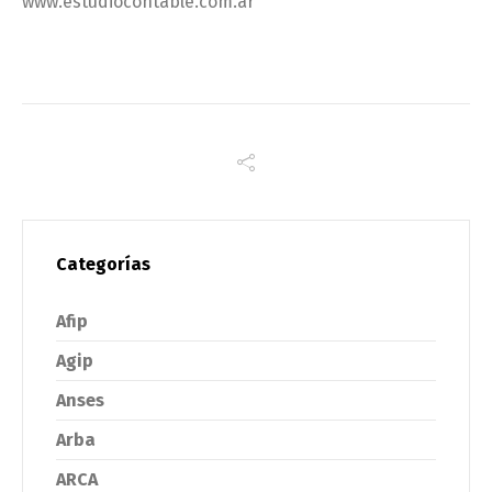
www.estudiocontable.com.ar
Categorías
Afip
Agip
Anses
Arba
ARCA