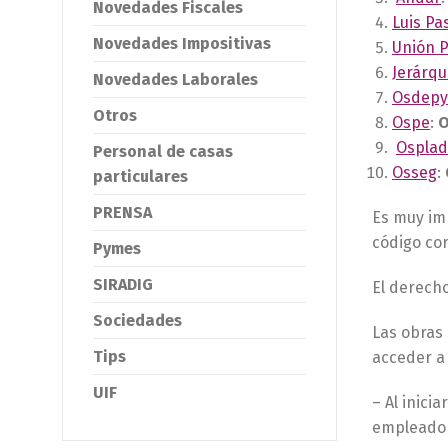
Novedades Fiscales
Luis Pa
Novedades Impositivas
Unión 
Jerárqu
Novedades Laborales
Osdep
Otros
Ospe
:
O
Osplad
Personal de casas
Osseg
:
particulares
PRENSA
Es muy imp
código cor
Pymes
SIRADIG
El derech
Sociedades
Las obras 
Tips
acceder a 
UIF
– Al inici
empleador