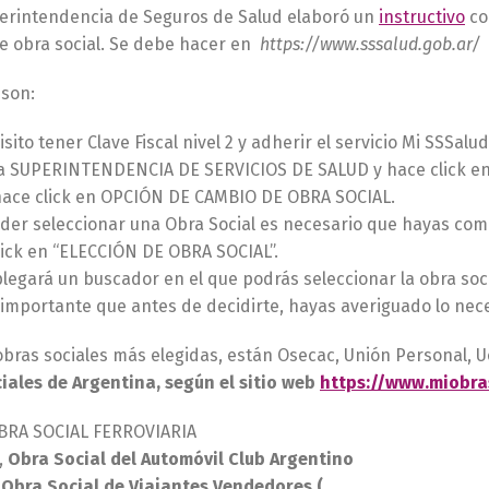
perintendencia de Seguros de Salud elaboró un
instructivo
co
e obra social. Se debe hacer en
https://www.sssalud.gob.ar/
 son:
sito tener Clave Fiscal nivel 2 y adherir el servicio Mi SSSalud
a SUPERINTENDENCIA DE SERVICIOS DE SALUD y hace click en
hace click en OPCIÓN DE CAMBIO DE OBRA SOCIAL.
der seleccionar una Obra Social es necesario que hayas comp
ick en “ELECCIÓN DE OBRA SOCIAL”.
legará un buscador en el que podrás seleccionar la obra soc
importante que antes de decidirte, hayas averiguado lo neces
 obras sociales más elegidas, están Osecac, Unión Personal,
iales de Argentina, según el sitio web
https://www.miobra
OBRA SOCIAL FERROVIARIA
,
Obra Social del Automóvil Club Argentino
:
Obra Social de Viajantes Vendedores (