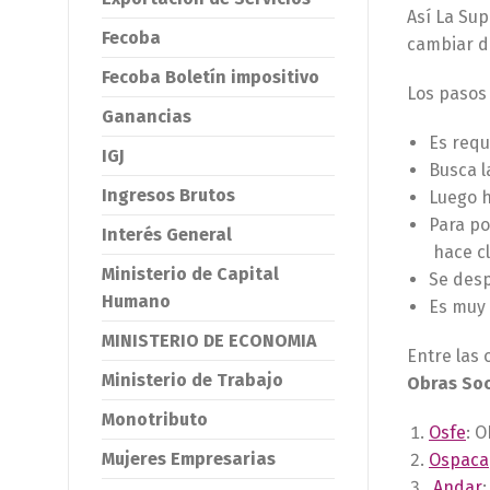
Así La Su
Fecoba
cambiar d
Fecoba Boletín impositivo
Los pasos
Ganancias
Es requi
IGJ
Busca l
Ingresos Brutos
Luego 
Para po
Interés General
hace cl
Ministerio de Capital
Se desp
Humano
Es muy 
MINISTERIO DE ECONOMIA
Entre las
Ministerio de Trabajo
Obras Soc
Monotributo
Osfe
: 
Mujeres Empresarias
Ospaca
Andar