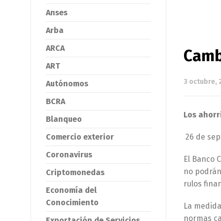
Anses
Arba
ARCA
Camb
ART
3 octubre,
Autónomos
BCRA
Los ahorr
Blanqueo
Comercio exterior
26 de sep
Coronavirus
El Banco C
no podrán 
Criptomonedas
rulos fina
Economía del
Conocimiento
La medida 
normas ca
Exportación de Servicios