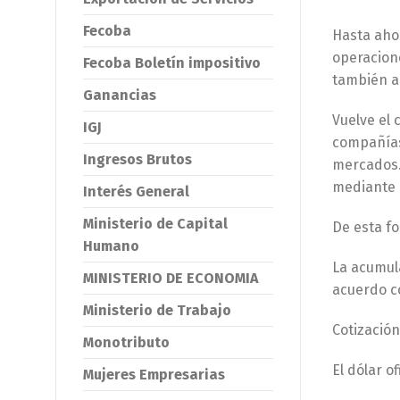
Fecoba
Hasta aho
operacione
Fecoba Boletín impositivo
también a 
Ganancias
Vuelve el 
IGJ
compañías
Ingresos Brutos
mercados. 
mediante 
Interés General
Ministerio de Capital
De esta fo
Humano
La acumula
MINISTERIO DE ECONOMIA
acuerdo co
Ministerio de Trabajo
Cotización
Monotributo
El dólar o
Mujeres Empresarias