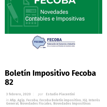
Boletín Impositivo Fecoba
82
3 febrero, 2020
por
Estudio Piacentini
in
Afip
,
Agip
,
Fecoba
,
Fecoba Boletín impositivo
,
IGJ
,
Interés
General
,
Novedades Fiscales
,
Novedades Impositivas