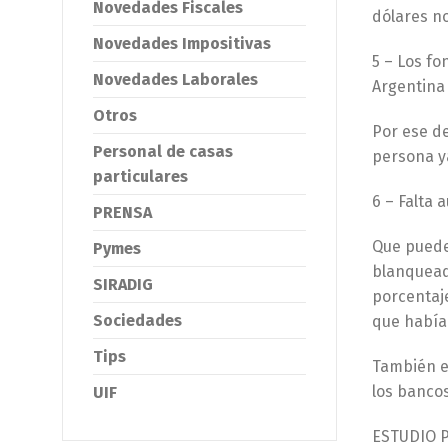
Novedades Fiscales
dólares no
Novedades Impositivas
5 – Los f
Novedades Laborales
Argentina
Otros
Por ese de
Personal de casas
persona y
particulares
6 – Falta 
PRENSA
Que puede
Pymes
blanqueado
SIRADIG
porcentaj
Sociedades
que había
Tips
También el
los banco
UIF
ESTUDIO 