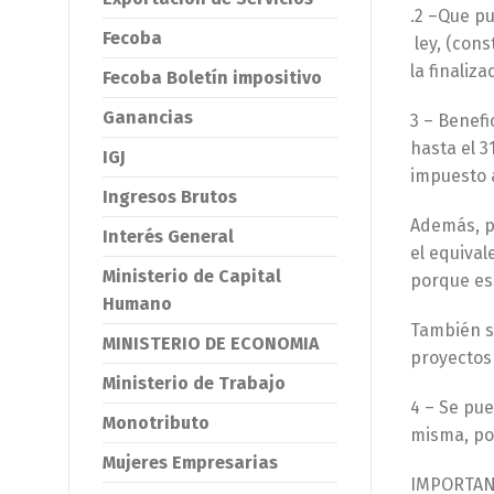
.2 –Que pu
Fecoba
ley, (con
la finali
Fecoba Boletín impositivo
Ganancias
3 – Benefi
hasta el 3
IGJ
impuesto 
Ingresos Brutos
Además, p
Interés General
el equival
Ministerio de Capital
porque es 
Humano
También se
MINISTERIO DE ECONOMIA
proyectos 
Ministerio de Trabajo
4 – Se pue
Monotributo
misma, por
Mujeres Empresarias
IMPORTANT