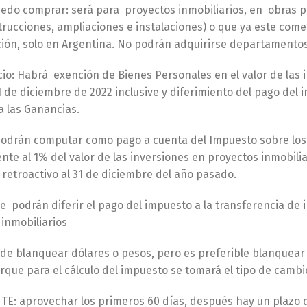
edo comprar: será para proyectos inmobiliarios, en obras pr
strucciones, ampliaciones e instalaciones) o que ya este co
zación, solo en Argentina. No podrán adquirirse departament
cio: Habrá exención de Bienes Personales en el valor de las 
1 de diciembre de 2022 inclusive y diferimiento del pago del
a las Ganancias.
odrán computar como pago a cuenta del Impuesto sobre los 
ente al 1% del valor de las inversiones en proyectos inmobili
retroactivo al 31 de diciembre del año pasado.
 podrán diferir el pago del impuesto a la transferencia de i
inmobiliarios
de blanquear dólares o pesos, pero es preferible blanquear 
que para el cálculo del impuesto se tomará el tipo de cambio 
E: aprovechar los primeros 60 días, después hay un plazo de