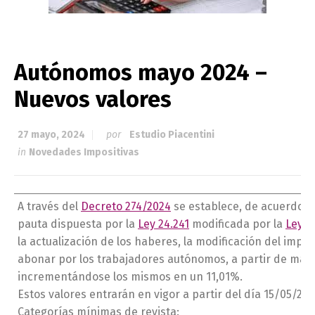
Autónomos mayo 2024 –
Nuevos valores
27 mayo, 2024
por
Estudio Piacentini
in
Novedades Impositivas
A través del
Decreto 274/2024
se establece, de acuerdo c
pauta dispuesta por la
Ley 24.241
modificada por la
Ley 2
la actualización de los haberes, la modificación del impor
abonar por los trabajadores autónomos, a partir de mayo
incrementándose los mismos en un 11,01%.
Estos valores entrarán en vigor a partir del día 15/05/20
Categorías mínimas de revista: