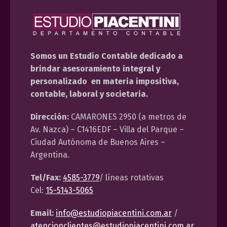
Somos un Estudio Contable dedicado a
brindar asesoramiento integral y
personalizado en materia impositiva,
contable, laboral y societaria.
Dirección:
CAMARONES 2950 (a metros de
Av. Nazca) – C1416EDF – Villa del Parque –
Ciudad Autónoma de Buenos Aires –
Argentina.
Tel/Fax:
4585-3779
/ líneas rotativas
Cel:
15-5143-5065
Email:
info@estudiopiacentini.com.ar
/
atencionclientes@estudiopiacentini.com.ar