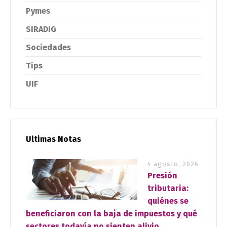
Pymes
SIRADIG
Sociedades
Tips
UIF
Ultimas Notas
4 agosto, 2026
Presión
tributaria:
quiénes se
beneficiaron con la baja de impuestos y qué
sectores todavía no sienten alivio