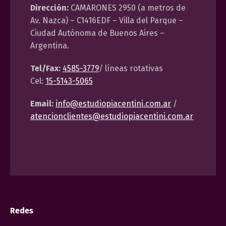
Dirección:
CAMARONES 2950 (a metros de
Av. Nazca) – C1416EDF – Villa del Parque –
Ciudad Autónoma de Buenos Aires –
Argentina.
Tel/Fax:
4585-3779
/ líneas rotativas
Cel:
15-5143-5065
Email:
info@estudiopiacentini.com.ar
/
atencionclientes@estudiopiacentini.com.ar
Redes