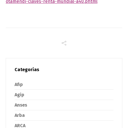
otamendi-claves-renta-mundial-a40.phtml
Categorías
Afip
Agip
Anses
Arba
ARCA