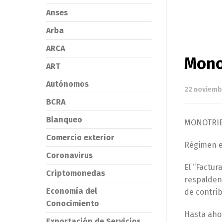
Anses
Arba
ARCA
Monot
ART
Autónomos
22 noviemb
BCRA
Blanqueo
MONOTRIB
Comercio exterior
Régimen e
Coronavirus
El “Factur
Criptomonedas
respalden 
Economía del
de contri
Conocimiento
Hasta ahor
Exportación de Servicios