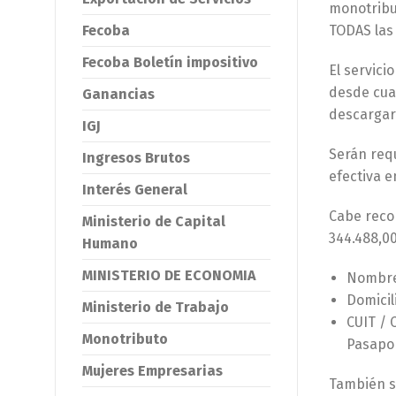
monotribut
Fecoba
TODAS las
Fecoba Boletín impositivo
El servici
desde cual
Ganancias
descargar 
IGJ
Serán requ
Ingresos Brutos
efectiva e
Interés General
Cabe recor
Ministerio de Capital
344.488,00
Humano
MINISTERIO DE ECONOMIA
Nombre 
Domicil
Ministerio de Trabajo
CUIT / 
Monotributo
Pasapor
Mujeres Empresarias
También se