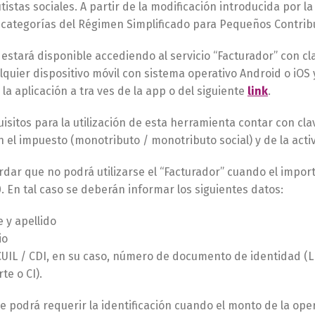
istas sociales. A partir de la modificación introducida por 
 categorías del Régimen Simplificado para Pequeños Contrib
o estará disponible accediendo al servicio “Facturador” con cl
quier dispositivo móvil con sistema operativo Android o iOS y
la aplicación a tra ves de la app o del siguiente
link
.
isitos para la utilización de esta herramienta contar con clave
n el impuesto (monotributo / monotributo social) y de la act
dar que no podrá utilizarse el “Facturador” cuando el import
. En tal caso se deberán informar los siguientes datos:
y apellido
io
CUIL / CDI, en su caso, número de documento de identidad (LE
te o CI).
 podrá requerir la identificación cuando el monto de la oper