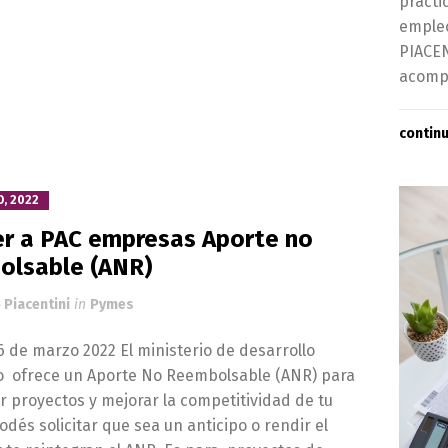
prácti
empleo
PIACEN
acompa
contin
, 2022
r a PAC empresas Aporte no
lsable (ANR)
 Piacentini
in
Pymes
6 de marzo 2022 El ministerio de desarrollo
o ofrece un Aporte No Reembolsable (ANR) para
r proyectos y mejorar la competitividad de tu
dés solicitar que sea un anticipo o rendir el