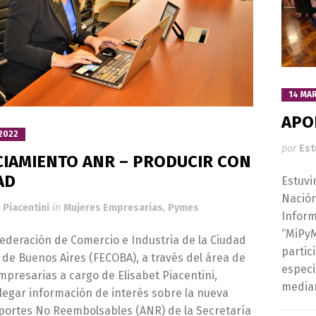
14 MA
APO
2022
por
Est
CIAMIENTO ANR – PRODUCIR CON
AD
Estuvi
Nación
 Piacentini
in
Mujeres Empresarias
,
Pymes
Inform
“MiPyM
ederación de Comercio e Industria de la Ciudad
partic
de Buenos Aires (FECOBA), a través del área de
especi
presarias a cargo de Elisabet Piacentini,
median
legar información de interés sobre la nueva
Aportes No Reembolsables (ANR) de la Secretaría