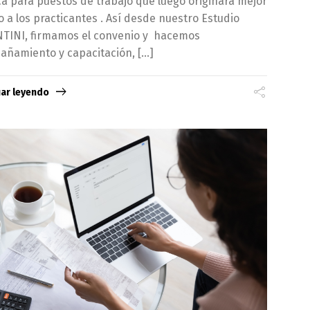
ca para puestos de trabajo que luego originara mejor
 a los practicantes . Así desde nuestro Estudio
TINI, firmamos el convenio y hacemos
ñamiento y capacitación, […]
uar leyendo