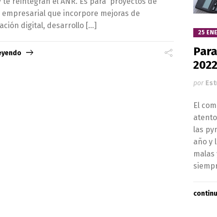
 te reintegran el ANR. Es para proyectos de
o empresarial que incorpore mejoras de
ción digital, desarrollo […]
25 ENE
Para
leyendo
202
por
Est
El com
atento
las py
año y 
malas 
siempr
contin