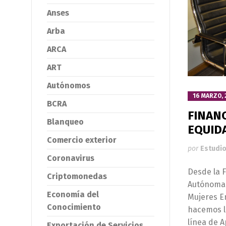
Anses
Arba
ARCA
ART
Autónomos
16 MARZO, 
BCRA
FINAN
Blanqueo
EQUID
Comercio exterior
por
Estudio
Coronavirus
Desde la F
Criptomonedas
Autónoma 
Economía del
Mujeres Em
Conocimiento
hacemos l
línea de 
Exportación de Servicios