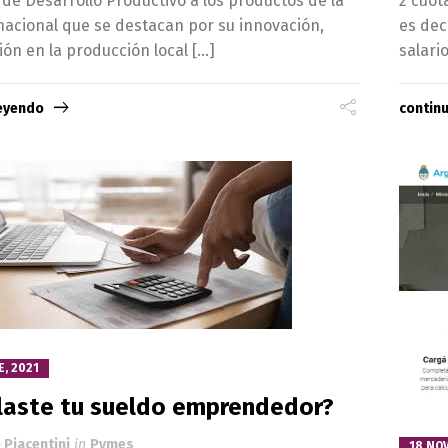
 de Desarrollo Productivo a los productos de la
2 cuot
nacional que se destacan por su innovación,
es dec
ión en la producción local […]
salari
leyendo
contin
E, 2021
laste tu sueldo emprendedor?
 Piacentini
in
Pymes
18 NO