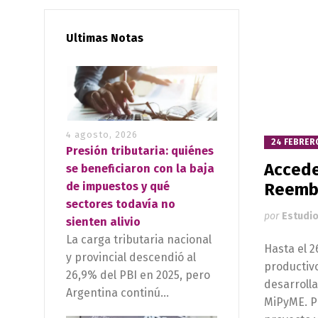
Ultimas Notas
4 agosto, 2026
24 FEBRERO
Presión tributaria: quiénes
Accede
se beneficiaron con la baja
Reembo
de impuestos y qué
sectores todavía no
por
Estudio
sienten alivio
La carga tributaria nacional
Hasta el 2
y provincial descendió al
productiv
26,9% del PBI en 2025, pero
desarrolla
Argentina continú...
MiPyME. Po