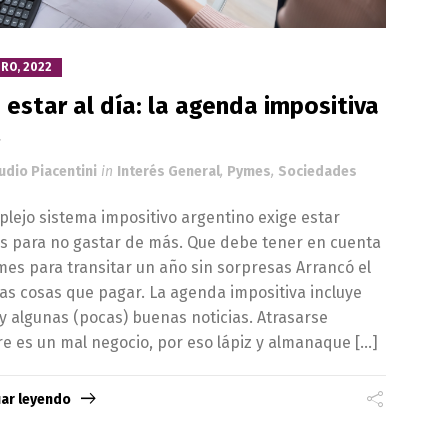
RO, 2022
 estar al día: la agenda impositiva
2
udio Piacentini
in
Interés General
,
Pymes
,
Sociedades
plejo sistema impositivo argentino exige estar
s para no gastar de más. Que debe tener en cuenta
mes para transitar un año sin sorpresas Arrancó el
las cosas que pagar. La agenda impositiva incluye
y algunas (pocas) buenas noticias. Atrasarse
e es un mal negocio, por eso lápiz y almanaque […]
uar leyendo