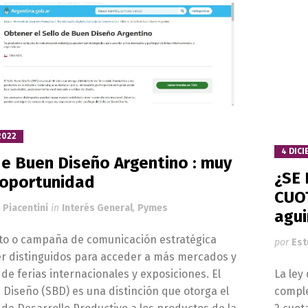
2022
4 DICI
de Buen Diseño Argentino : muy
¿SE
oportunidad
CUO
 Piacentini
in
Interés General
,
Pymes
agui
to o campaña de comunicación estratégica
por
Est
r distinguidos para acceder a más mercados y
 de ferias internacionales y exposiciones. El
La ley
 Diseño (SBD) es una distinción que otorga el
comple