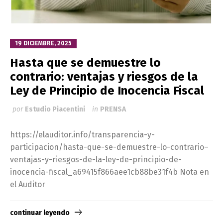
19 DICIEMBRE, 2025
Hasta que se demuestre lo
contrario: ventajas y riesgos de la
Ley de Principio de Inocencia Fiscal
por
Estudio Piacentini
in
PRENSA
https://elauditor.info/transparencia-y-
participacion/hasta-que-se-demuestre-lo-contrario–
ventajas-y-riesgos-de-la-ley-de-principio-de-
inocencia-fiscal_a69415f866aee1cb88be31f4b Nota en
el Auditor
continuar leyendo